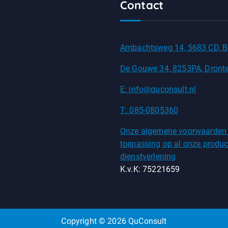
Contact
Ambachtsweg 14, 5683 CD, B
De Gouwe 34, 8253PA, Dront
E: info@quconsult.nl
T: 085-0805360
Onze algemene voorwaarden
toepassing op al onze produc
dienstverlening
K.v.K: 75221659
Copyright © 2026 QuConsult