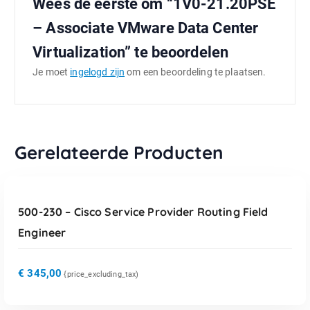
Wees de eerste om “1V0-21.20PSE
– Associate VMware Data Center
Virtualization” te beoordelen
Je moet
ingelogd zijn
om een beoordeling te plaatsen.
Gerelateerde Producten
TOEVOEGEN AAN WINKELWAGEN
500-230 – Cisco Service Provider Routing Field
Engineer
€
345,00
{price_excluding_tax)