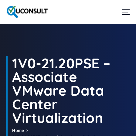
G
a
n
a
a
r
d
e
i
1V0-21.20PSE –
n
h
Associate
o
u
VMware Data
d
Center
Virtualization
Home