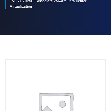
1V0-21.20PSE – Associate VMware Data Center
Virtualization