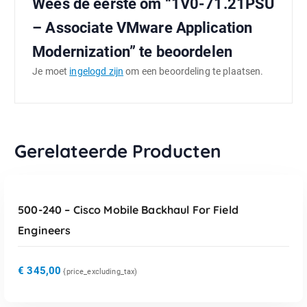
Wees de eerste om “1V0-71.21PSU
– Associate VMware Application
Modernization” te beoordelen
Je moet
ingelogd zijn
om een beoordeling te plaatsen.
Gerelateerde Producten
TOEVOEGEN AAN WINKELWAGEN
500-240 – Cisco Mobile Backhaul For Field
Engineers
€
345,00
{price_excluding_tax)