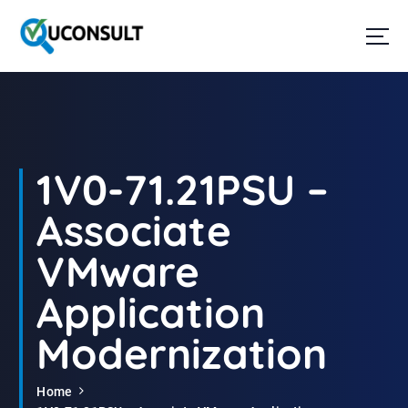
G
a
n
a
a
r
d
e
i
1V0-71.21PSU –
n
h
Associate
o
u
VMware
d
Application
Modernization
Home