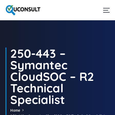
G
a
n
a
a
r
d
e
i
250-443 –
n
h
Symantec
o
u
CloudSOC – R2
d
Technical
Specialist
Home