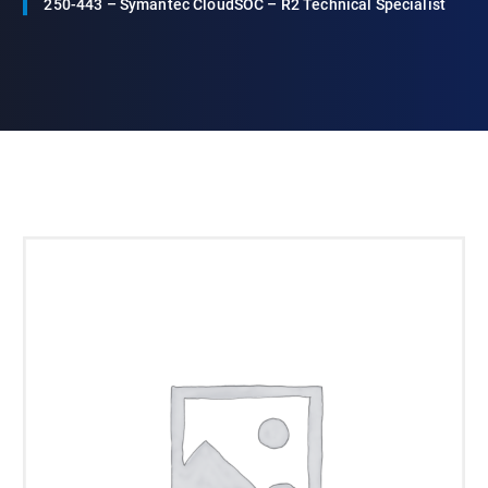
250-443 – Symantec CloudSOC – R2 Technical Specialist