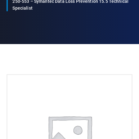
250-553 – Symantec Data Loss Prevention 15.5 Technical
Specialist