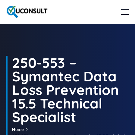
G
a
n
a
a
r
d
e
i
250-553 –
n
h
Symantec Data
o
u
Loss Prevention
d
15.5 Technical
Specialist
Home