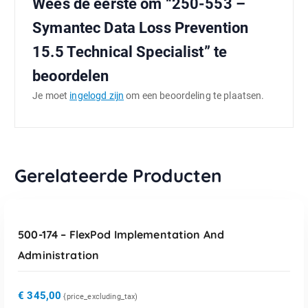
Wees de eerste om “250-553 –
Symantec Data Loss Prevention
15.5 Technical Specialist” te
beoordelen
Je moet
ingelogd zijn
om een beoordeling te plaatsen.
Gerelateerde Producten
TOEVOEGEN AAN WINKELWAGEN
500-174 – FlexPod Implementation And
Administration
€
345,00
{price_excluding_tax)