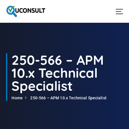
G
a
n
a
a
r
d
e
i
250-566 – APM
n
h
10.x Technical
o
u
Specialist
d
Home
250-566 – APM 10.x Technical Specialist