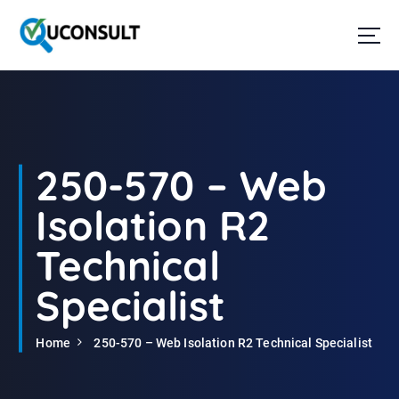
G
a
n
a
a
r
d
e
i
250-570 – Web
n
h
Isolation R2
o
u
Technical
d
Specialist
Home
250-570 – Web Isolation R2 Technical Specialist