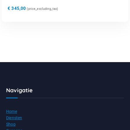
€
345,00
{price_excluding_tax)
Navigatie
Home
Diensten
Shop