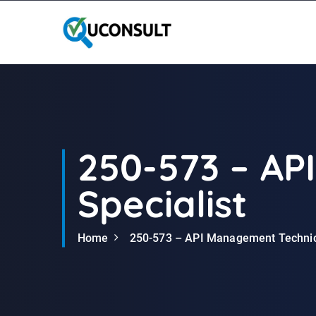
G
a
n
a
a
r
d
e
i
250-573 – AP
n
h
Specialist
o
u
d
Home
250-573 – API Management Technica