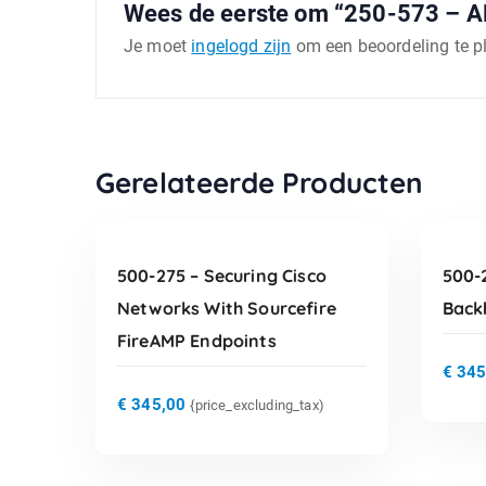
Wees de eerste om “250-573 – AP
Je moet
ingelogd zijn
om een beoordeling te p
TOEVOEGEN AAN
Gerelateerde Producten
WINKELWAGEN
500-275 – Securing Cisco
500-2
Networks With Sourcefire
Backh
FireAMP Endpoints
€
345
€
345,00
{price_excluding_tax)