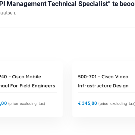
I Management Technical Specialist” te beoo
laatsen.
TOEVOEGEN AAN
TOEVOEGEN AAN
WINKELWAGEN
WINKELWAGEN
40 – Cisco Mobile
500-701 – Cisco Video
aul For Field Engineers
Infrastructure Design
,00
€
345,00
{price_excluding_tax)
{price_excluding_tax