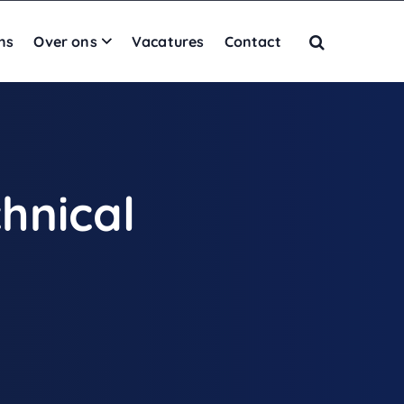
ns
Over ons
Vacatures
Contact
hnical