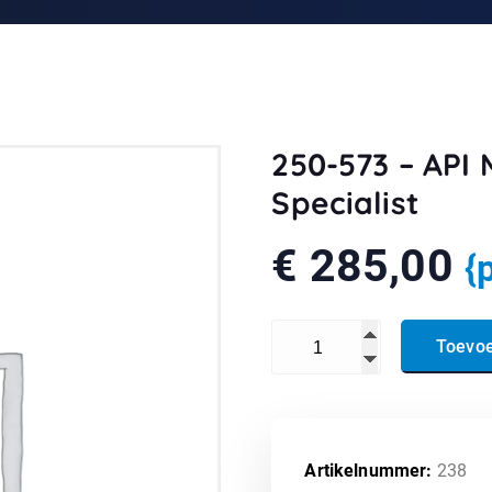
250-573 – API
Specialist
€
285,00
{
250-573 - API Management T
Toevo
Artikelnummer:
238