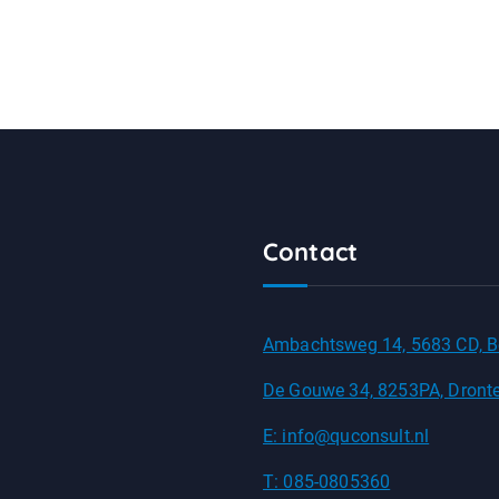
Contact
Ambachtsweg 14, 5683 CD, B
De Gouwe 34, 8253PA, Dront
E: info@quconsult.nl
T: 085-0805360