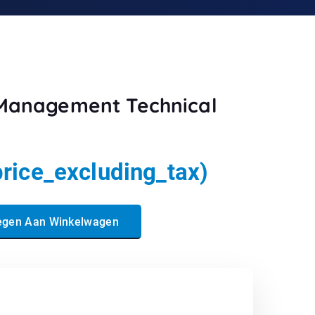
 Management Technical
price_excluding_tax)
echnical Specialist aantal
egen Aan Winkelwagen