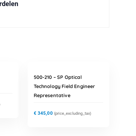
rdelen
TOEVOEGEN AAN
WINKELWAGEN
500-210 – SP Optical
Technology Field Engineer
Representative
)
€
345,00
{price_excluding_tax)