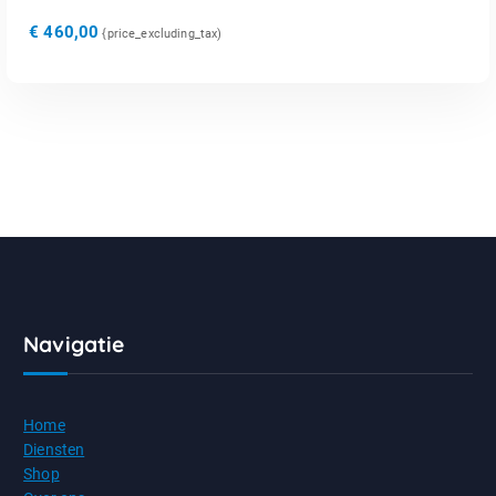
€
460,00
{price_excluding_tax)
Navigatie
Home
Diensten
Shop