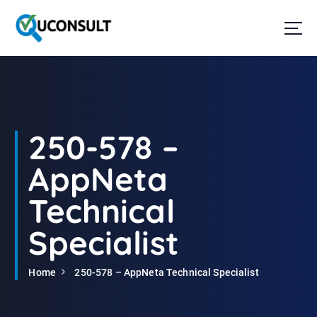
G
a
n
a
a
r
d
e
i
250-578 –
n
h
AppNeta
o
u
Technical
d
Specialist
Home
250-578 – AppNeta Technical Specialist