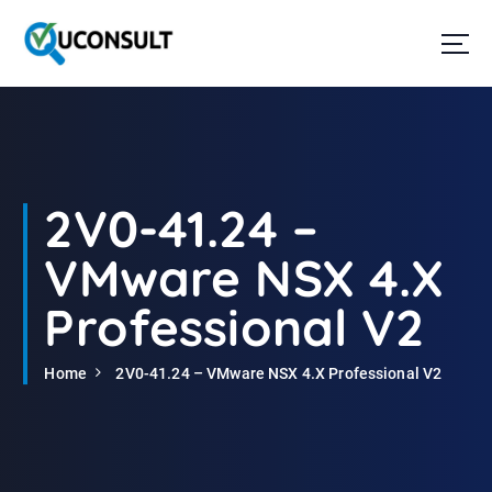
G
a
n
a
a
r
d
e
i
2V0-41.24 –
n
h
VMware NSX 4.X
o
u
Professional V2
d
Home
2V0-41.24 – VMware NSX 4.X Professional V2