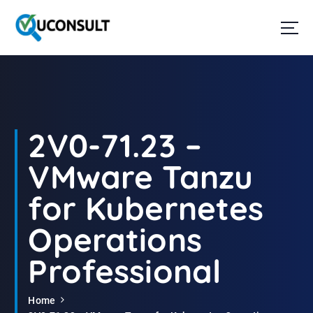
G
a
n
a
a
r
d
e
i
2V0-71.23 –
n
h
VMware Tanzu
o
u
for Kubernetes
d
Operations
Professional
Home