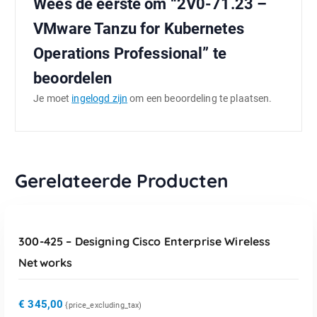
Wees de eerste om “2V0-71.23 –
VMware Tanzu for Kubernetes
Operations Professional” te
beoordelen
Je moet
ingelogd zijn
om een beoordeling te plaatsen.
Gerelateerde Producten
TOEVOEGEN AAN WINKELWAGEN
300-425 – Designing Cisco Enterprise Wireless
Networks
€
345,00
{price_excluding_tax)