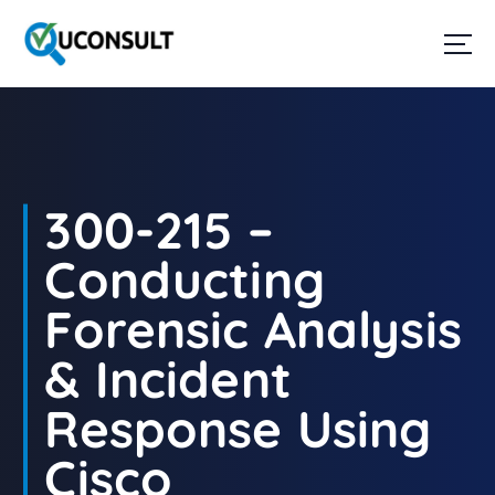
G
a
n
a
a
r
d
e
i
300-215 –
n
h
Conducting
o
u
Forensic Analysis
d
& Incident
Response Using
Cisco