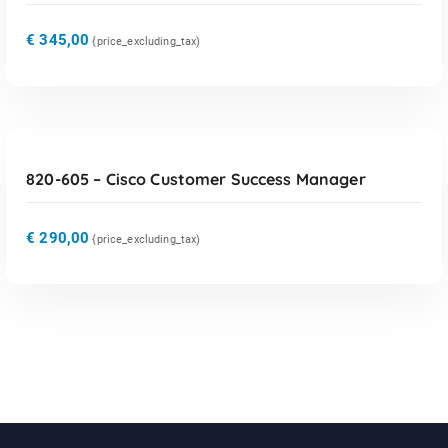
€
345,00
{price_excluding_tax)
TOEVOEGEN AAN WINKELWAGEN
820-605 – Cisco Customer Success Manager
€
290,00
{price_excluding_tax)