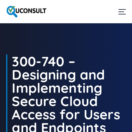
G
a
n
a
a
r
d
e
i
300-740 –
n
h
Designing and
o
u
Implementing
d
Secure Cloud
Access for Users
and Endpoints