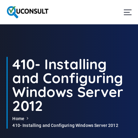
G
a
n
a
a
r
d
e
i
410- Installing
n
h
and Configuring
o
u
Windows Server
d
2012
Home
410- Installing and Configuring Windows Server 2012