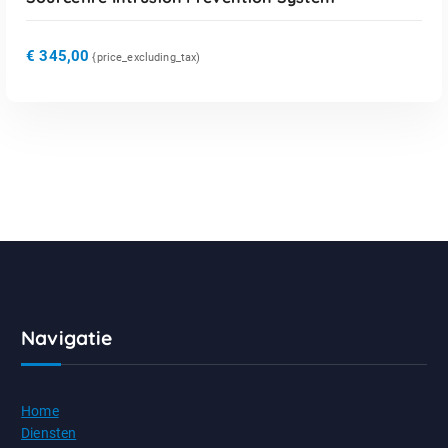
€
345,00
{price_excluding_tax)
Navigatie
Home
Diensten