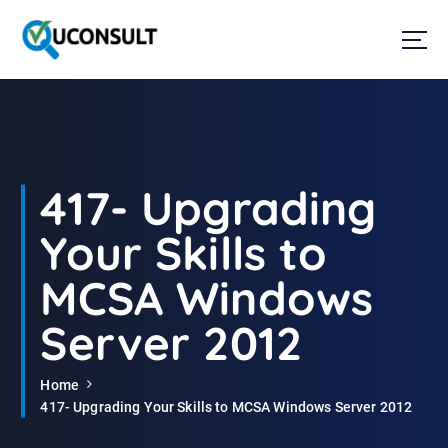
G
a
n
a
a
r
d
e
i
417- Upgrading
n
h
Your Skills to
o
u
MCSA Windows
d
Server 2012
Home
417- Upgrading Your Skills to MCSA Windows Server 2012