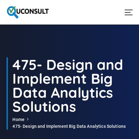
G
a
n
a
a
r
d
e
i
475- Design and
n
h
Implement Big
o
u
Data Analytics
d
Solutions
Home
475- Design and Implement Big Data Analytics Solutions