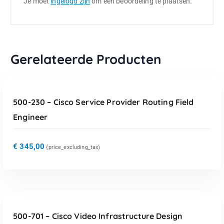
Je moet
ingelogd zijn
om een beoordeling te plaatsen.
Gerelateerde Producten
TOEVOEGEN AAN WINKELWAGEN
500-230 – Cisco Service Provider Routing Field
Engineer
€
345,00
{price_excluding_tax)
TOEVOEGEN AAN WINKELWAGEN
500-701 – Cisco Video Infrastructure Design