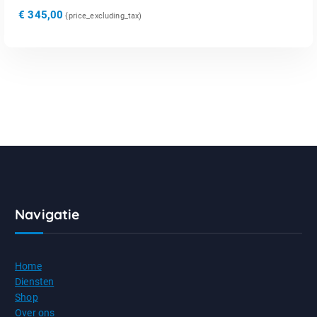
€
345,00
{price_excluding_tax)
Navigatie
Home
Diensten
Shop
Over ons