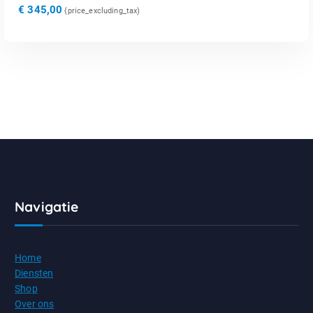
€
345,00
{price_excluding_tax)
Navigatie
Home
Diensten
Shop
Over ons