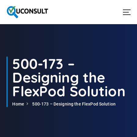
G
a
n
a
a
r
d
e
i
500-173 –
n
h
Designing the
o
u
FlexPod Solution
d
Home
500-173 – Designing the FlexPod Solution