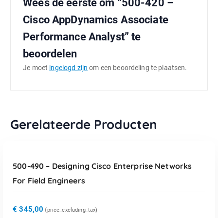
Wees de eerste om “500-420 –
Cisco AppDynamics Associate
Performance Analyst” te
beoordelen
Je moet
ingelogd zijn
om een beoordeling te plaatsen.
Gerelateerde Producten
TOEVOEGEN AAN WINKELWAGEN
500-490 – Designing Cisco Enterprise Networks
For Field Engineers
€
345,00
{price_excluding_tax)