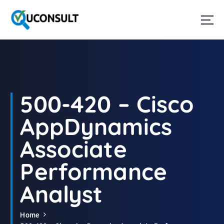
G
a
n
a
a
r
d
e
i
500-420 – Cisco
n
h
AppDynamics
o
u
Associate
d
Performance
Analyst
Home