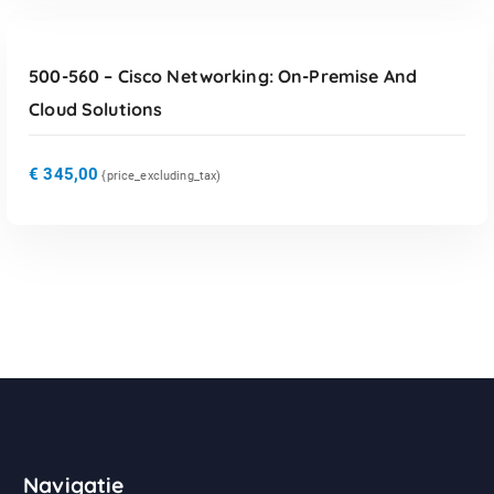
TOEVOEGEN AAN WINKELWAGEN
500-560 – Cisco Networking: On-Premise And
Cloud Solutions
€
345,00
{price_excluding_tax)
Navigatie