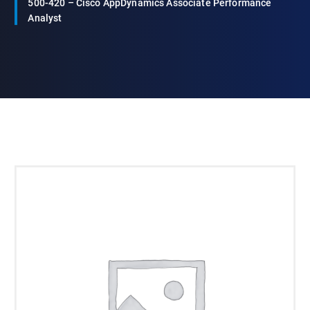
500-420 – Cisco AppDynamics Associate Performance
Analyst