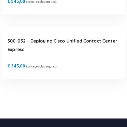
€
345,00
{price_excluding_tax)
TOEVOEGEN AAN WINKELWAGEN
500-052 – Deploying Cisco Unified Contact Center
Express
€
345,00
{price_excluding_tax)