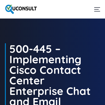
G
a
n
a
a
r
d
e
i
500-445 –
n
h
Implementing
o
u
Cisco Contact
d
Center
Enterprise Chat
and Email