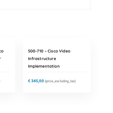
TOEVOEGEN AAN
WINKELWAGEN
co
500-710 – Cisco Video
r
Infrastructure
Implementation
€
345,00
)
{price_excluding_tax)