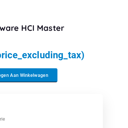
Mware HCI Master
price_excluding_tax)
ter Specialist aantal
egen Aan Winkelwagen
rie