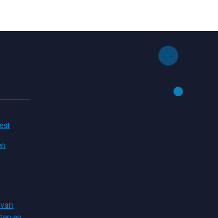
est
en
 van
ten en