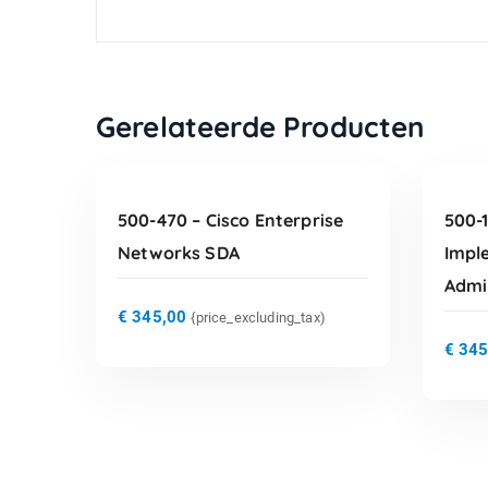
TOEVOEGEN AAN
Gerelateerde Producten
WINKELWAGEN
500-470 – Cisco Enterprise
500-1
Networks SDA
Impl
Admi
€
345,00
{price_excluding_tax)
€
345