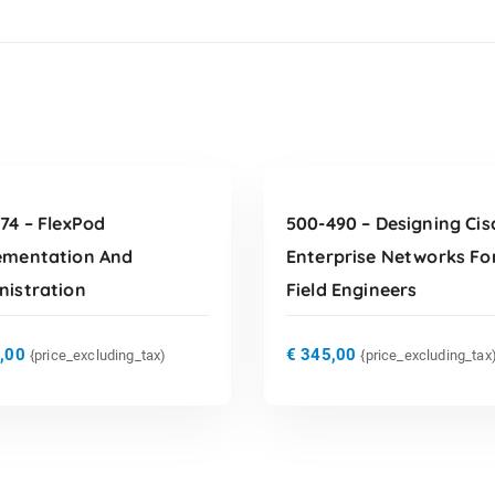
TOEVOEGEN AAN
TOEVOEGEN AAN
WINKELWAGEN
WINKELWAGEN
74 – FlexPod
500-490 – Designing Cis
ementation And
Enterprise Networks Fo
nistration
Field Engineers
,00
€
345,00
{price_excluding_tax)
{price_excluding_tax