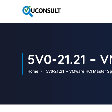
G
a
n
a
a
r
d
e
i
5V0-21.21 – 
n
h
Home
5V0-21.21 – VMware HCI Master Spe
o
u
d