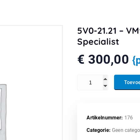
5V0-21.21 – V
Specialist
€
300,00
{
5V0-21.21 - VMware HCI Mas
Toevo
Artikelnummer:
176
Categorie:
Geen catego