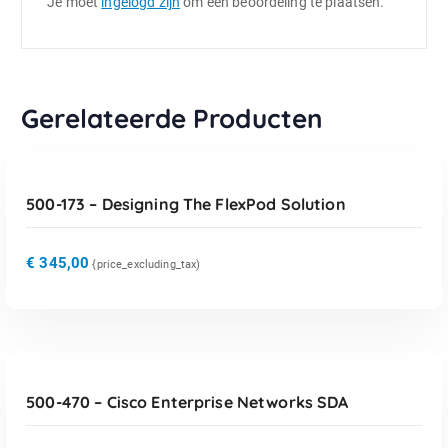
Je moet
ingelogd zijn
om een beoordeling te plaatsen.
Gerelateerde Producten
TOEVOEGEN AAN WINKELWAGEN
500-173 – Designing The FlexPod Solution
€
345,00
{price_excluding_tax)
TOEVOEGEN AAN WINKELWAGEN
500-470 – Cisco Enterprise Networks SDA