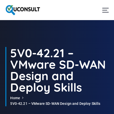
G
a
n
a
a
r
d
e
i
5V0-42.21 –
n
h
VMware SD-WAN
o
u
Design and
d
Deploy Skills
Home
5V0-42.21 – VMware SD-WAN Design and Deploy Skills