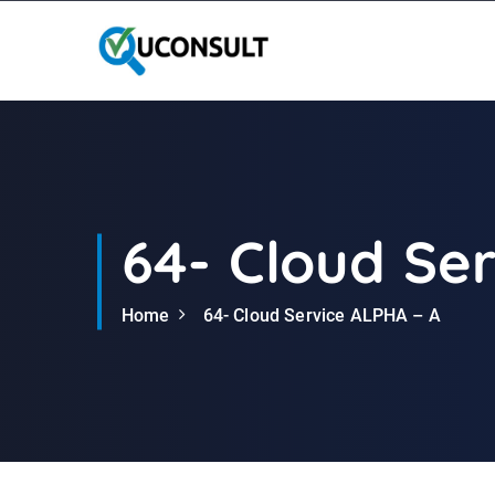
G
a
n
a
a
r
d
e
i
64- Cloud Se
n
h
Home
64- Cloud Service ALPHA – A
o
u
d