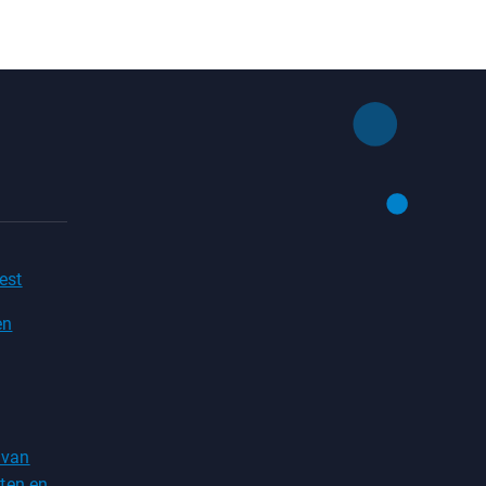
est
en
 van
ten en