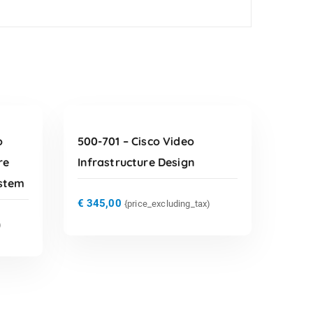
TOEVOEGEN AAN
WINKELWAGEN
o
500-701 – Cisco Video
re
Infrastructure Design
ystem
€
345,00
{price_excluding_tax)
)