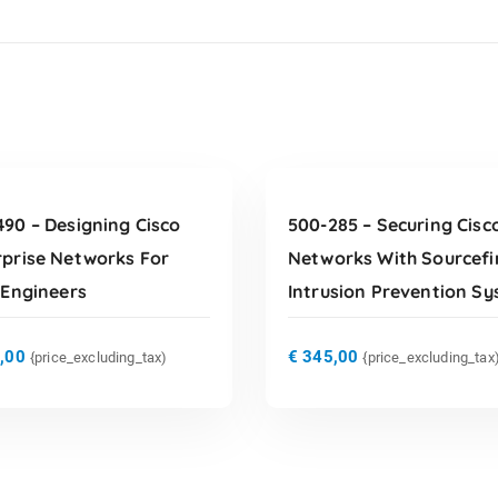
TOEVOEGEN AAN
TOEVOEGEN AAN
WINKELWAGEN
WINKELWAGEN
490 – Designing Cisco
500-285 – Securing Cisc
rprise Networks For
Networks With Sourcefi
 Engineers
Intrusion Prevention S
,00
€
345,00
{price_excluding_tax)
{price_excluding_tax