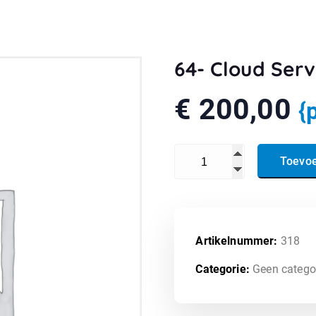
64- Cloud Serv
€
200,00
{
64- Cloud Service ALPHA - A
Toevo
Artikelnummer:
318
Categorie:
Geen catego