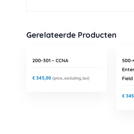
TOEVOEGEN AAN
Gerelateerde Producten
WINKELWAGEN
200-301 – CCNA
500-
Ente
€
345,00
Field
{price_excluding_tax)
€
345