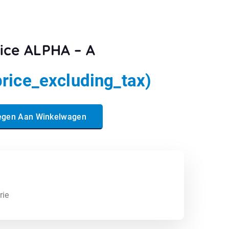
ice ALPHA – A
price_excluding_tax)
 aantal
egen Aan Winkelwagen
rie