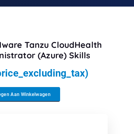
Mware Tanzu CloudHealth
istrator (Azure) Skills
price_excluding_tax)
loudHealth Platform Administrator (Azure) Skills aantal
egen Aan Winkelwagen