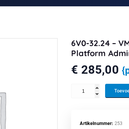
6V0-32.24 – V
Platform Admin
€
285,00
{
6V0-32.24 - VMware Tanzu C
Toevo
Artikelnummer:
253