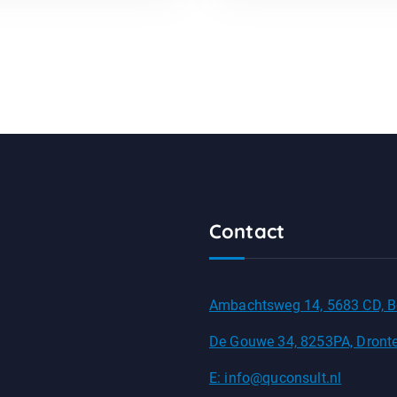
Contact
Ambachtsweg 14, 5683 CD, B
De Gouwe 34, 8253PA, Dront
E: info@quconsult.nl