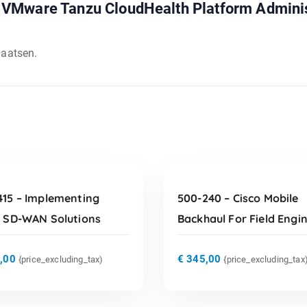
VMware Tanzu CloudHealth Platform Administr
laatsen.
TOEVOEGEN AAN
TOEVOEGEN AAN
WINKELWAGEN
WINKELWAGEN
415 – Implementing
500-240 – Cisco Mobile
o SD-WAN Solutions
Backhaul For Field Engi
,00
€
345,00
{price_excluding_tax)
{price_excluding_tax