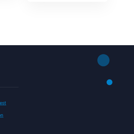
est
en