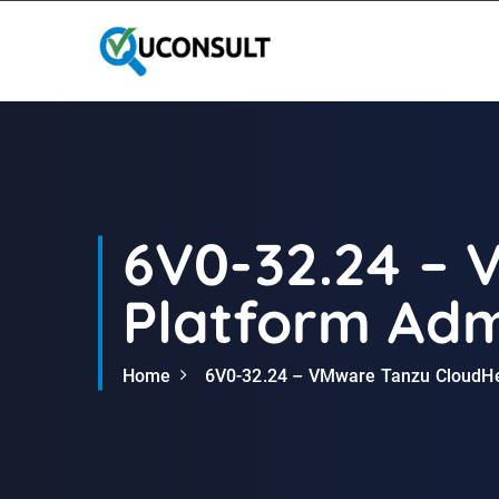
G
a
n
a
a
r
d
e
i
6V0-32.24 – 
n
h
Platform Admi
o
u
d
Home
6V0-32.24 – VMware Tanzu CloudHeal