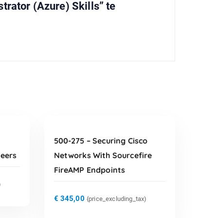
ator (Azure) Skills” te
TOEVOEGEN AAN
WINKELWAGEN
500-275 – Securing Cisco
neers
Networks With Sourcefire
FireAMP Endpoints
)
€
345,00
{price_excluding_tax)