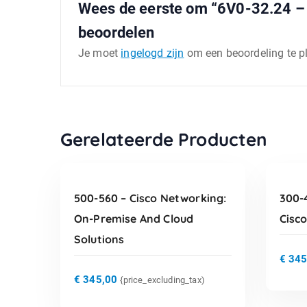
Wees de eerste om “6V0-32.24 – 
beoordelen
Je moet
ingelogd zijn
om een beoordeling te p
TOEVOEGEN AAN
Gerelateerde Producten
WINKELWAGEN
500-560 – Cisco Networking:
300-
On-Premise And Cloud
Cisc
Solutions
€
345
€
345,00
{price_excluding_tax)