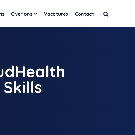
ns
Over ons
Vacatures
Contact
udHealth
Skills