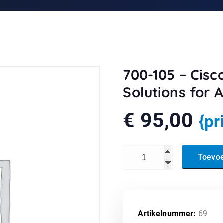
700-105 – Cisc
Solutions for
€
95,00
{pr
700-105 - Cisco Midsize Col
Toevo
Artikelnummer:
69