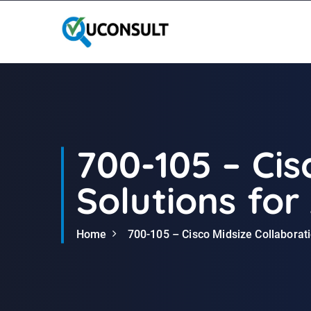
G
a
n
a
a
r
d
e
i
700-105 – Cis
n
h
Solutions fo
o
u
d
Home
700-105 – Cisco Midsize Collaborat