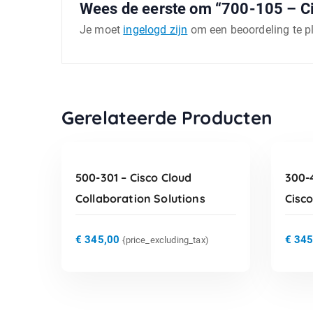
Wees de eerste om “700-105 – Ci
Je moet
ingelogd zijn
om een beoordeling te p
TOEVOEGEN AAN
Gerelateerde Producten
WINKELWAGEN
500-301 – Cisco Cloud
300-
Collaboration Solutions
Cisc
€
345,00
€
345
{price_excluding_tax)