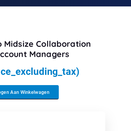
o Midsize Collaboration
 Account Managers
ice_excluding_tax)
laboration Solutions for Account Managers aantal
egen Aan Winkelwagen