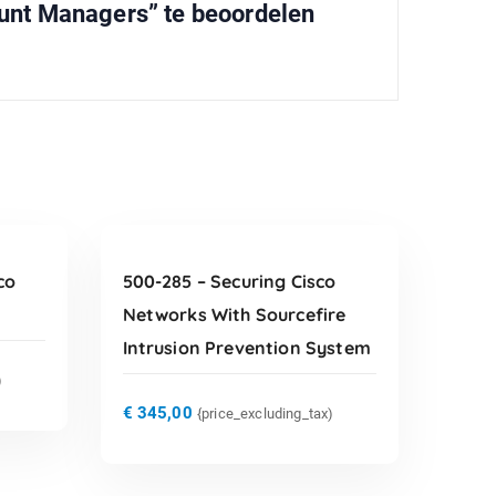
ount Managers” te beoordelen
TOEVOEGEN AAN
WINKELWAGEN
co
500-285 – Securing Cisco
Networks With Sourcefire
Intrusion Prevention System
)
€
345,00
{price_excluding_tax)