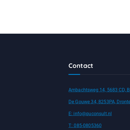
Contact
Ambachtsweg 14, 5683 CD, B
De Gouwe 34, 8253PA, Dront
E: info@quconsult.nl
T: 085-0805360