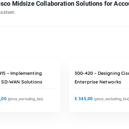
sco Midsize Collaboration Solutions for Acc
laatsen.
TOEVOEGEN AAN
TOEVOEGEN AAN
WINKELWAGEN
WINKELWAGEN
415 – Implementing
300-420 – Designing Cis
o SD-WAN Solutions
Enterprise Networks
,00
€
345,00
{price_excluding_tax)
{price_excluding_tax