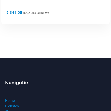
€
345,00
{price_excluding_tax)
Navigatie
Home
Diensten