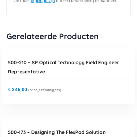
Je moet
ingelogd zijn
om een beoordeling te plaatsen.
Gerelateerde Producten
TOEVOEGEN AAN WINKELWAGEN
500-210 – SP Optical Technology Field Engineer
Representative
€
345,00
{price_excluding_tax)
TOEVOEGEN AAN WINKELWAGEN
500-173 – Designing The FlexPod Solution