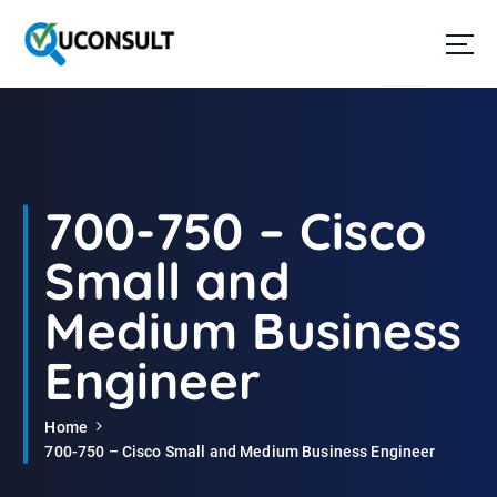
G
a
n
a
a
r
d
e
i
700-750 – Cisco
n
h
Small and
o
u
Medium Business
d
Engineer
Home
700-750 – Cisco Small and Medium Business Engineer