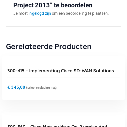
Project 2013” te beoordelen
Je moet
ingelogd zijn
om een beoordeling te plaatsen.
Gerelateerde Producten
TOEVOEGEN AAN WINKELWAGEN
300-415 – Implementing Cisco SD-WAN Solutions
€
345,00
{price_excluding_tax)
TOEVOEGEN AAN WINKELWAGEN
500-560 – Cisco Networking: On-Premise And