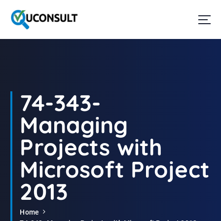
G
a
n
a
a
r
d
e
i
74-343-
n
h
Managing
o
u
Projects with
d
Microsoft Project
2013
Home