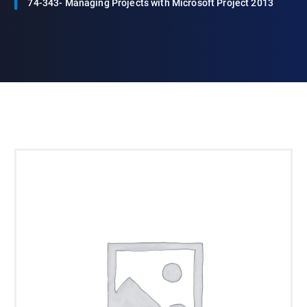
74-343- Managing Projects with Microsoft Project 2013