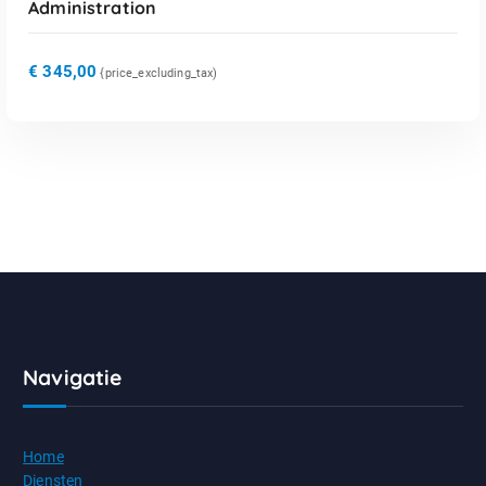
Administration
€
345,00
{price_excluding_tax)
Navigatie
Home
Diensten