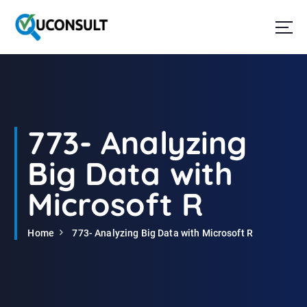
G
a
n
a
a
r
d
e
i
773- Analyzing
n
h
Big Data with
o
u
Microsoft R
d
Home
773- Analyzing Big Data with Microsoft R