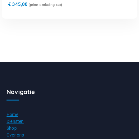
€
345,00
{price_excluding_tax)
Navigatie
Home
Diensten
Shop
Over ons