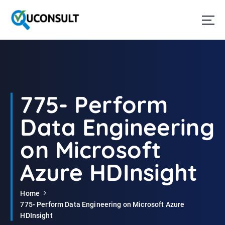
G
a
n
a
a
r
d
e
i
775- Perform
n
h
Data Engineering
o
u
on Microsoft
d
Azure HDInsight
Home
775- Perform Data Engineering on Microsoft Azure
HDInsight