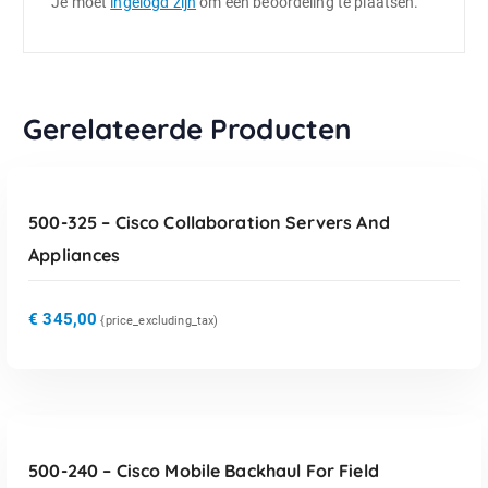
Je moet
ingelogd zijn
om een beoordeling te plaatsen.
Gerelateerde Producten
TOEVOEGEN AAN WINKELWAGEN
500-325 – Cisco Collaboration Servers And
Appliances
€
345,00
{price_excluding_tax)
TOEVOEGEN AAN WINKELWAGEN
500-240 – Cisco Mobile Backhaul For Field