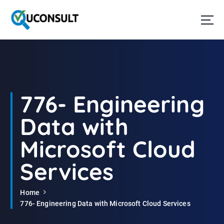
G
a
n
a
a
r
d
e
i
776- Engineering
n
h
Data with
o
u
Microsoft Cloud
d
Services
Home
776- Engineering Data with Microsoft Cloud Services