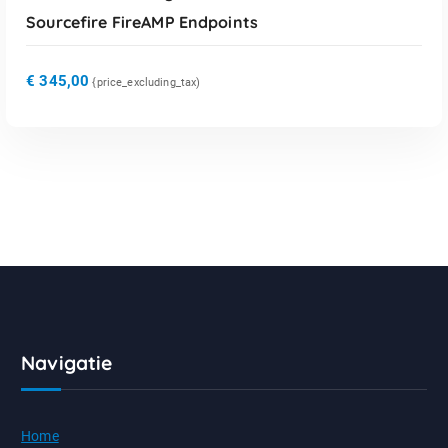
Sourcefire FireAMP Endpoints
€
345,00
{price_excluding_tax)
Navigatie
Home