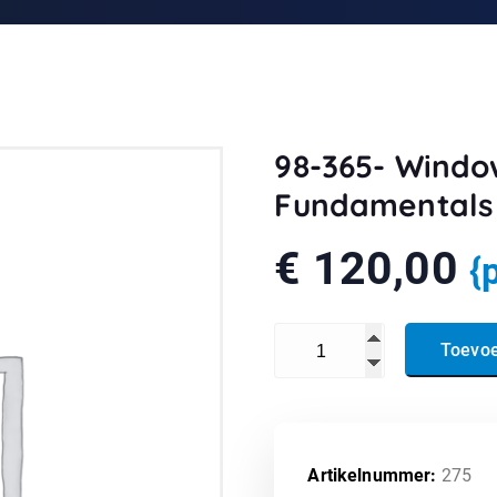
98-365- Windo
Fundamentals
€
120,00
{
98-365- Windows Server Ad
Toevo
Artikelnummer:
275