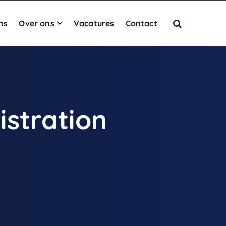
ns
Over ons
Vacatures
Contact
stration