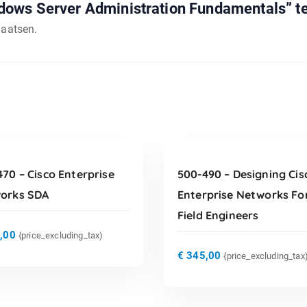
ows Server Administration Fundamentals” t
laatsen.
TOEVOEGEN AAN
TOEVOEGEN AAN
WINKELWAGEN
WINKELWAGEN
70 – Cisco Enterprise
500-490 – Designing Cis
orks SDA
Enterprise Networks Fo
Field Engineers
,00
{price_excluding_tax)
€
345,00
{price_excluding_tax