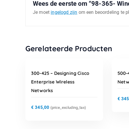
Wees de eerste om “98-365- Wind
Je moet
ingelogd zijn
om een beoordeling te p
TOEVOEGEN AAN
Gerelateerde Producten
WINKELWAGEN
300-425 – Designing Cisco
500-4
Enterprise Wireless
Netw
Networks
€
345
€
345,00
{price_excluding_tax)