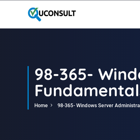
G
a
n
a
a
r
d
e
i
98-365- Wind
n
h
Fundamental
o
u
d
Home
98-365- Windows Server Administr