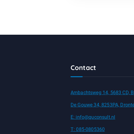
Contact
Ambachtsweg 14, 5683 CD, B
De Gouwe 34, 8253PA, Dront
E: info@quconsult.nl
T: 085-0805360