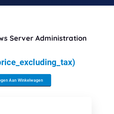
ws Server Administration
price_excluding_tax)
ministration Fundamentals aantal
egen Aan Winkelwagen