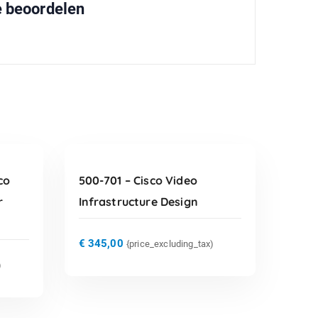
e beoordelen
TOEVOEGEN AAN
WINKELWAGEN
co
500-701 – Cisco Video
r
Infrastructure Design
€
345,00
{price_excluding_tax)
)