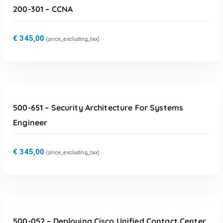
200-301 – CCNA
€
345,00
{price_excluding_tax)
TOEVOEGEN AAN WINKELWAGEN
500-651 – Security Architecture For Systems
Engineer
€
345,00
{price_excluding_tax)
TOEVOEGEN AAN WINKELWAGEN
500-052 – Deploying Cisco Unified Contact Center