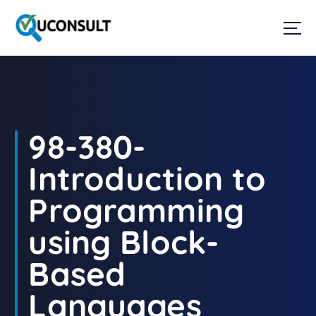
G
a
n
a
a
r
d
e
i
98-380-
n
h
Introduction to
o
u
Programming
d
using Block-
Based
Languages