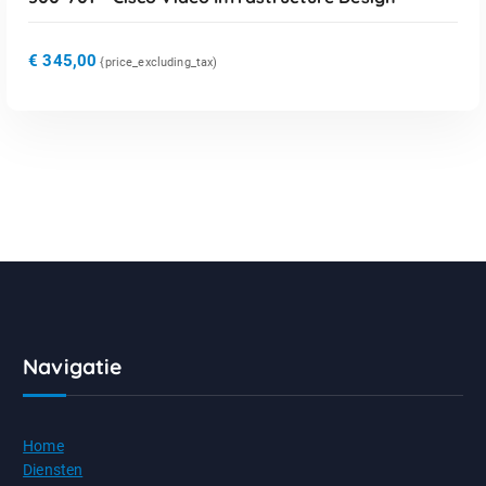
€
345,00
{price_excluding_tax)
Navigatie
Home
Diensten