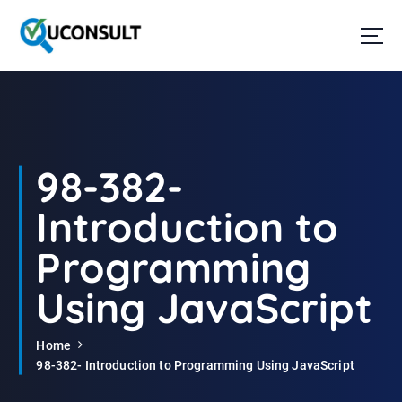
G
a
n
a
a
r
d
e
i
98-382-
n
h
Introduction to
o
u
Programming
d
Using JavaScript
Home
98-382- Introduction to Programming Using JavaScript