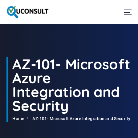
G
a
n
a
a
r
d
e
i
AZ-101- Microsoft
n
h
Azure
o
u
Integration and
d
Security
Home
AZ-101- Microsoft Azure Integration and Security