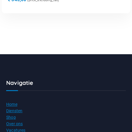
{price_excluding_tax)
Navigatie
Home
Diensten
Shop
Over ons
Vacatures