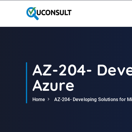
G
a
n
a
a
r
d
e
i
AZ-204- Deve
n
h
Azure
o
u
d
Home
AZ-204- Developing Solutions for M