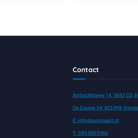
Contact
Ambachtsweg 14, 5683 CD, B
De Gouwe 34, 8253PA, Dront
E: info@quconsult.nl
T: 085-0805360