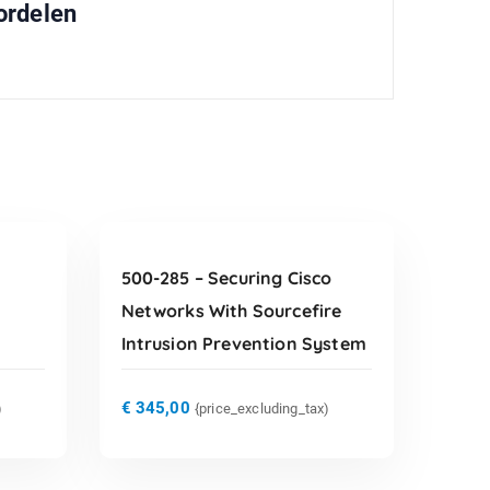
ordelen
TOEVOEGEN AAN
WINKELWAGEN
500-285 – Securing Cisco
Networks With Sourcefire
Intrusion Prevention System
€
345,00
)
{price_excluding_tax)