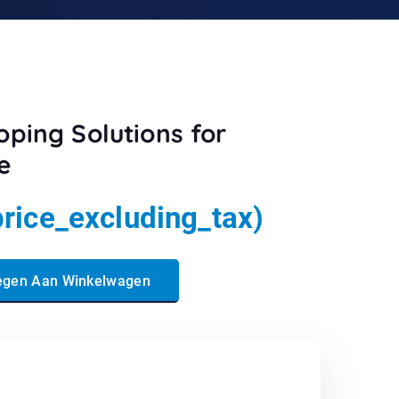
ping Solutions for
e
price_excluding_tax)
s for Microsoft Azure aantal
egen Aan Winkelwagen