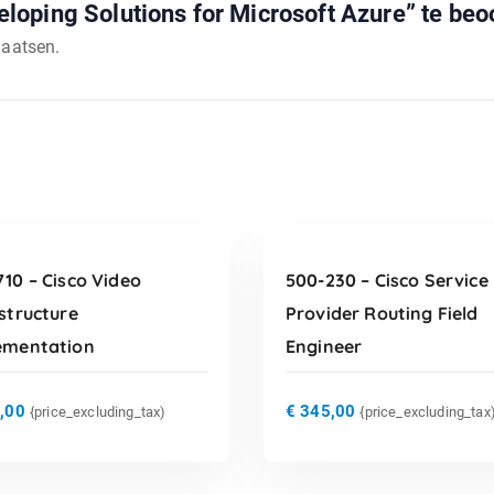
oping Solutions for Microsoft Azure” te beo
laatsen.
TOEVOEGEN AAN
TOEVOEGEN AAN
WINKELWAGEN
WINKELWAGEN
10 – Cisco Video
500-230 – Cisco Service
structure
Provider Routing Field
ementation
Engineer
,00
€
345,00
{price_excluding_tax)
{price_excluding_tax