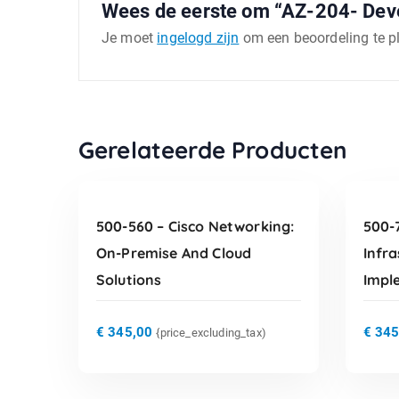
Wees de eerste om “AZ-204- Devel
Je moet
ingelogd zijn
om een beoordeling te p
TOEVOEGEN AAN
Gerelateerde Producten
WINKELWAGEN
500-560 – Cisco Networking:
500-7
On-Premise And Cloud
Infra
Solutions
Impl
€
345,00
€
345
{price_excluding_tax)