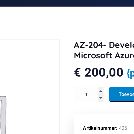
AZ-204- Develo
Microsoft Azur
€
200,00
{
AZ-204- Developing Solution
Toevo
Artikelnummer:
426