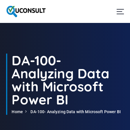
G
a
n
a
a
r
d
e
i
DA-100-
n
h
Analyzing Data
o
u
with Microsoft
d
Power BI
Home
DA-100- Analyzing Data with Microsoft Power BI