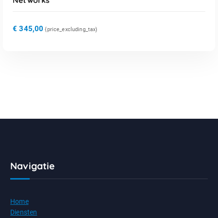
Networks
€
345,00
{price_excluding_tax)
Navigatie
Home
Diensten