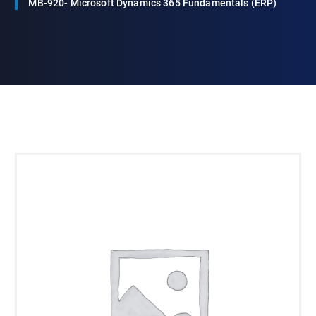
MB-920- Microsoft Dynamics 365 Fundamentals (ERP)