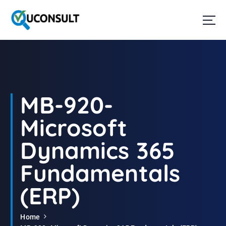
G
a
n
a
a
r
d
e
i
MB-920-
n
h
Microsoft
o
u
Dynamics 365
d
Fundamentals
(ERP)
Home