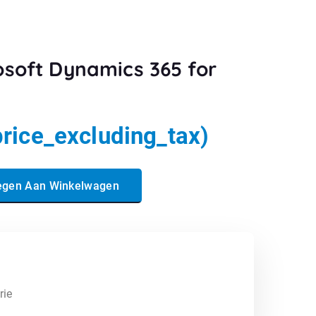
osoft Dynamics 365 for
price_excluding_tax)
s 365 for Talent aantal
egen Aan Winkelwagen
rie