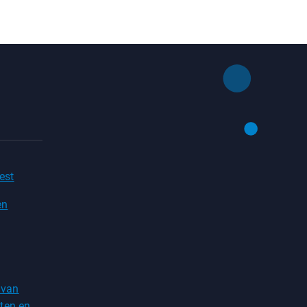
est
en
 van
ten en