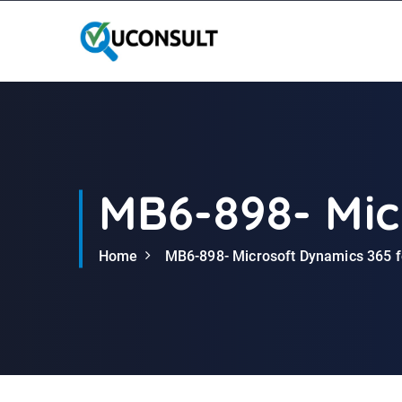
G
a
n
a
a
r
d
e
i
MB6-898- Mic
n
h
Home
MB6-898- Microsoft Dynamics 365 f
o
u
d