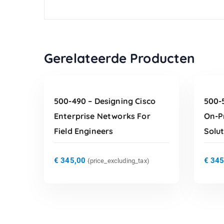
TOEVOEGEN AAN
Gerelateerde Producten
WINKELWAGEN
500-490 – Designing Cisco
500-
Enterprise Networks For
On-P
Field Engineers
Solu
€
345,00
€
345
{price_excluding_tax)