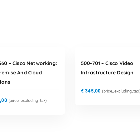
TOEVOEGEN AAN
TOEVOEGEN AAN
WINKELWAGEN
WINKELWAGEN
560 – Cisco Networking:
500-701 – Cisco Video
remise And Cloud
Infrastructure Design
tions
€
345,00
{price_excluding_tax
,00
{price_excluding_tax)