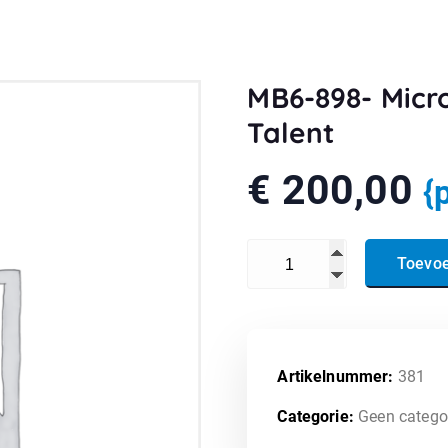
MB6-898- Micr
Talent
€
200,00
{
MB6-898- Microsoft Dynamic
Toevo
Artikelnummer:
381
Categorie:
Geen catego