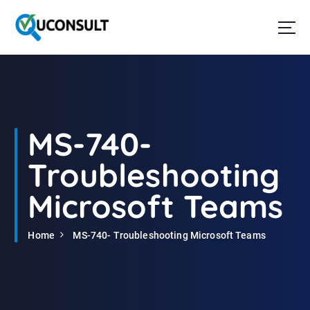
G
a
n
a
a
r
d
e
i
MS-740-
n
h
Troubleshooting
o
u
Microsoft Teams
d
Home
MS-740- Troubleshooting Microsoft Teams