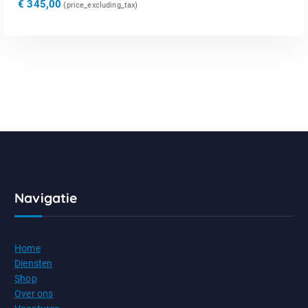
€
345,00
{price_excluding_tax)
Navigatie
Home
Diensten
Shop
Over ons