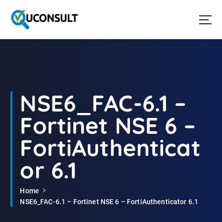
G
a
n
a
a
r
d
e
i
NSE6_FAC-6.1 –
n
h
Fortinet NSE 6 –
o
u
FortiAuthenticat
d
or 6.1
Home
NSE6_FAC-6.1 – Fortinet NSE 6 – FortiAuthenticator 6.1