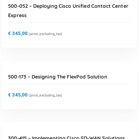
500-052 – Deploying Cisco Unified Contact Center
Express
€
345,00
{price_excluding_tax)
TOEVOEGEN AAN WINKELWAGEN
500-173 – Designing The FlexPod Solution
€
345,00
{price_excluding_tax)
TOEVOEGEN AAN WINKELWAGEN
300-415 – Implementing Cisco SD-WAN Solutions