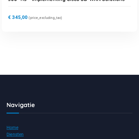
€
345,00
{price_excluding_tax)
Navigatie
Home
Diensten