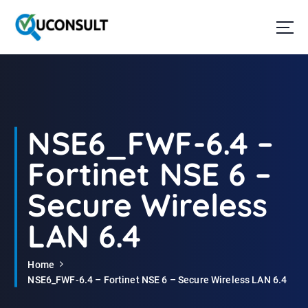
G
a
n
a
a
r
d
e
i
NSE6_FWF-6.4 –
n
h
Fortinet NSE 6 –
o
u
Secure Wireless
d
LAN 6.4
Home
NSE6_FWF-6.4 – Fortinet NSE 6 – Secure Wireless LAN 6.4