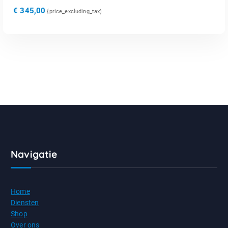
€
345,00
{price_excluding_tax)
Navigatie
Home
Diensten
Shop
Over ons