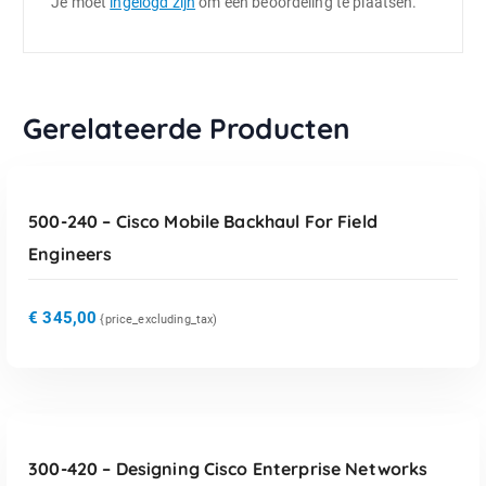
Je moet
ingelogd zijn
om een beoordeling te plaatsen.
Gerelateerde Producten
TOEVOEGEN AAN WINKELWAGEN
500-240 – Cisco Mobile Backhaul For Field
Engineers
€
345,00
{price_excluding_tax)
TOEVOEGEN AAN WINKELWAGEN
300-420 – Designing Cisco Enterprise Networks