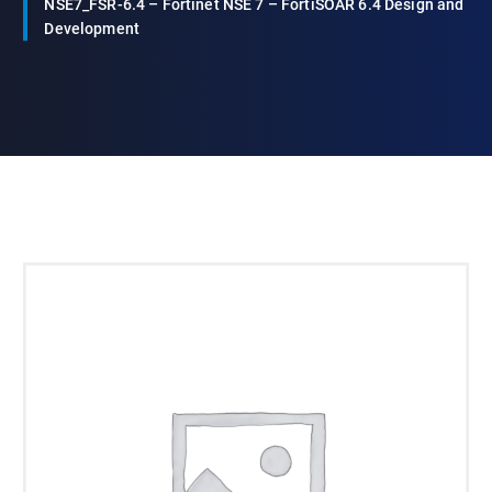
NSE7_FSR-6.4 – Fortinet NSE 7 – FortiSOAR 6.4 Design and
Development