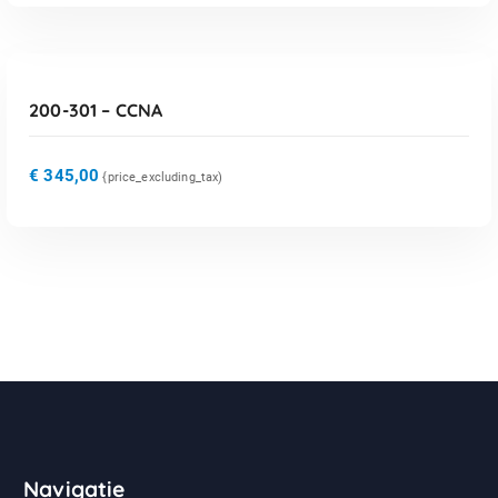
TOEVOEGEN AAN WINKELWAGEN
200-301 – CCNA
€
345,00
{price_excluding_tax)
Navigatie