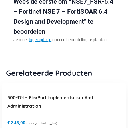
Wees de eerste om “NSE7_FSR-6.4
– Fortinet NSE 7 – FortiSOAR 6.4
Design and Development” te
beoordelen
Je moet
ingelogd zijn
om een beoordeling te plaatsen.
Gerelateerde Producten
TOEVOEGEN AAN WINKELWAGEN
500-174 – FlexPod Implementation And
Administration
€
345,00
{price_excluding_tax)