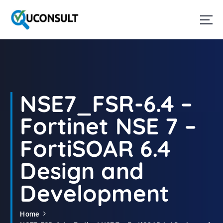
G
a
n
a
a
r
d
e
i
NSE7_FSR-6.4 –
n
h
Fortinet NSE 7 –
o
u
FortiSOAR 6.4
d
Design and
Development
Home