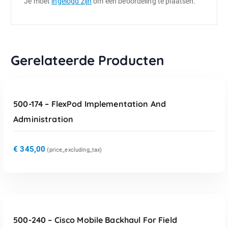
Je moet
ingelogd zijn
om een beoordeling te plaatsen.
Gerelateerde Producten
TOEVOEGEN AAN WINKELWAGEN
500-174 – FlexPod Implementation And
Administration
€
345,00
{price_excluding_tax)
TOEVOEGEN AAN WINKELWAGEN
500-240 – Cisco Mobile Backhaul For Field