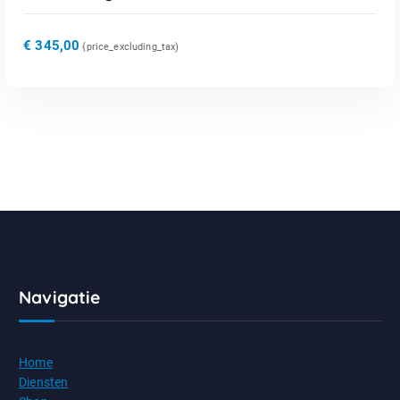
€
345,00
{price_excluding_tax)
Navigatie
Home
Diensten