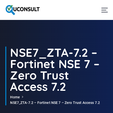
G
a
n
a
a
r
d
e
i
NSE7_ZTA-7.2 –
n
h
Fortinet NSE 7 –
o
u
Zero Trust
d
Access 7.2
Home
NSE7_ZTA-7.2 – Fortinet NSE 7 – Zero Trust Access 7.2