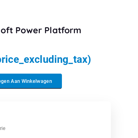
soft Power Platform
price_excluding_tax)
atform Developer aantal
egen Aan Winkelwagen
rie