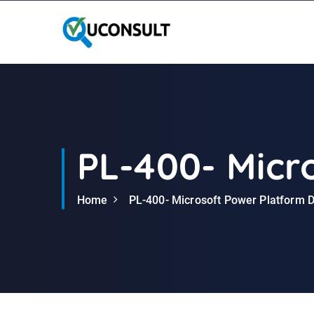
G
a
n
a
a
r
d
e
i
PL-400- Micr
n
h
Home
PL-400- Microsoft Power Platform 
o
u
d