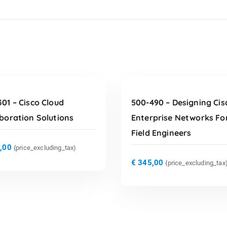
TOEVOEGEN AAN
TOEVOEGEN AAN
WINKELWAGEN
WINKELWAGEN
01 – Cisco Cloud
500-490 – Designing Cis
boration Solutions
Enterprise Networks Fo
Field Engineers
,00
{price_excluding_tax)
€
345,00
{price_excluding_tax