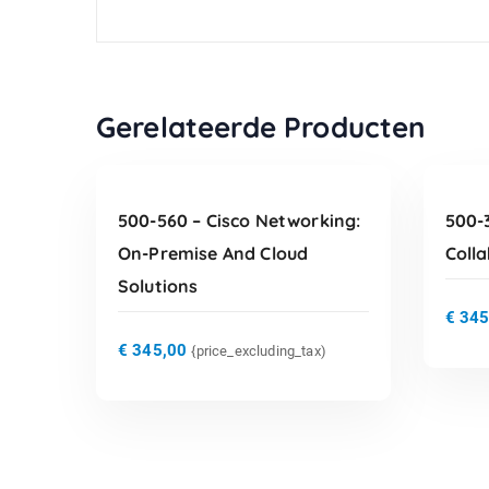
TOEVOEGEN AAN
Gerelateerde Producten
WINKELWAGEN
500-560 – Cisco Networking:
500-3
On-Premise And Cloud
Colla
Solutions
€
345
€
345,00
{price_excluding_tax)