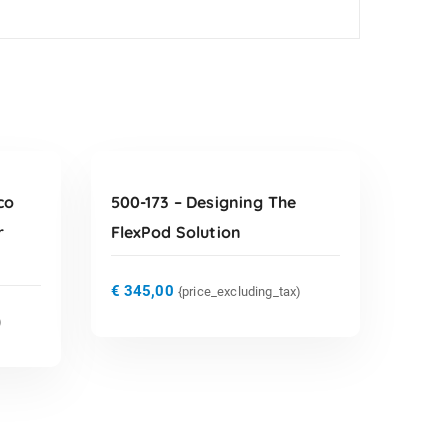
TOEVOEGEN AAN
WINKELWAGEN
co
500-173 – Designing The
r
FlexPod Solution
€
345,00
{price_excluding_tax)
)