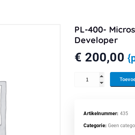
PL-400- Micro
Developer
€
200,00
{
PL-400- Microsoft Power Pl
Toevo
Artikelnummer:
435
Categorie:
Geen catego