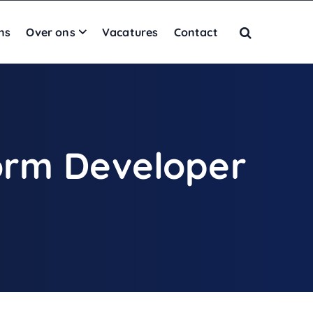
ns
Over ons
Vacatures
Contact
form Developer