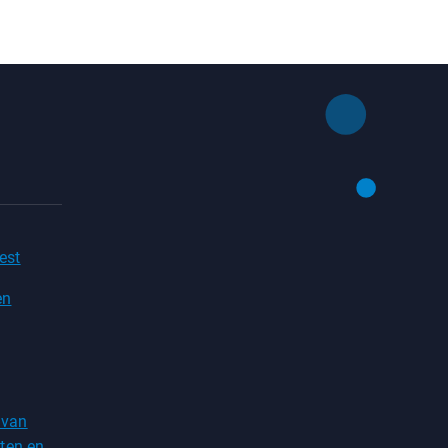
est
en
 van
ten en