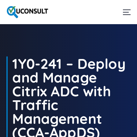
G
a
n
a
a
r
d
e
i
1Y0-241 – Deploy
n
h
and Manage
o
u
Citrix ADC with
d
Traffic
Management
(CCA-AppDS)