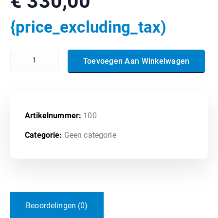
€
330,00
{price_excluding_tax)
1Y0-241 - Deploy and Manage Citrix ADC with Traffic Management 
Toevoegen Aan Winkelwagen
Artikelnummer:
100
Categorie:
Geen categorie
Beoordelingen (0)