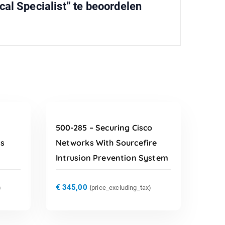
l Specialist” te beoordelen
TOEVOEGEN AAN
WINKELWAGEN
500-285 – Securing Cisco
ms
Networks With Sourcefire
Intrusion Prevention System
€
345,00
)
{price_excluding_tax)