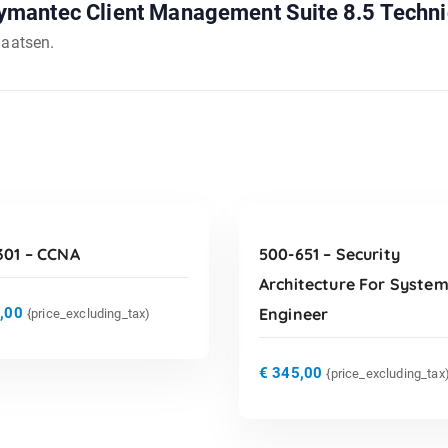
mantec Client Management Suite 8.5 Technica
laatsen.
TOEVOEGEN AAN
TOEVOEGEN AAN
WINKELWAGEN
WINKELWAGEN
301 – CCNA
500-651 – Security
Architecture For Syste
,00
Engineer
{price_excluding_tax)
€
345,00
{price_excluding_tax