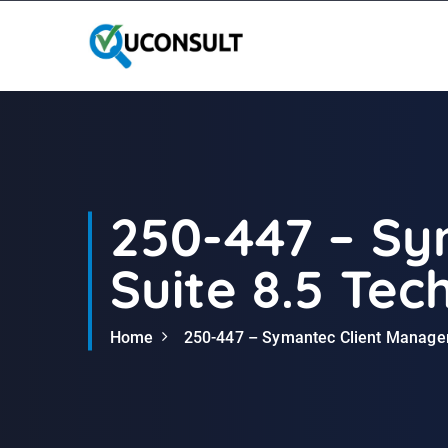
G
a
n
a
a
r
d
e
i
250-447 – S
n
h
Suite 8.5 Tech
o
u
d
Home
250-447 – Symantec Client Manageme