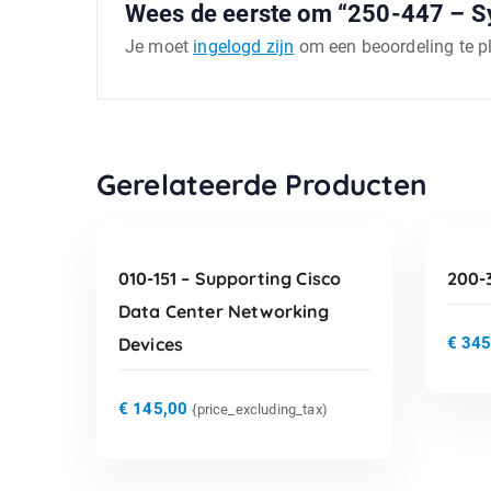
Wees de eerste om “250-447 – Sy
Je moet
ingelogd zijn
om een beoordeling te p
TOEVOEGEN AAN
Gerelateerde Producten
WINKELWAGEN
010-151 – Supporting Cisco
200-
Data Center Networking
Devices
€
345
€
145,00
{price_excluding_tax)