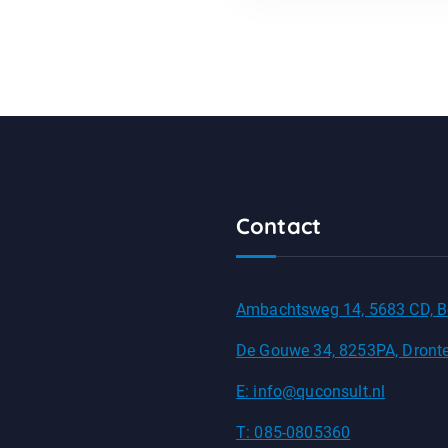
Contact
Ambachtsweg 14, 5683 CD, B
De Gouwe 34, 8253PA, Dront
E: info@quconsult.nl
T: 085-0805360