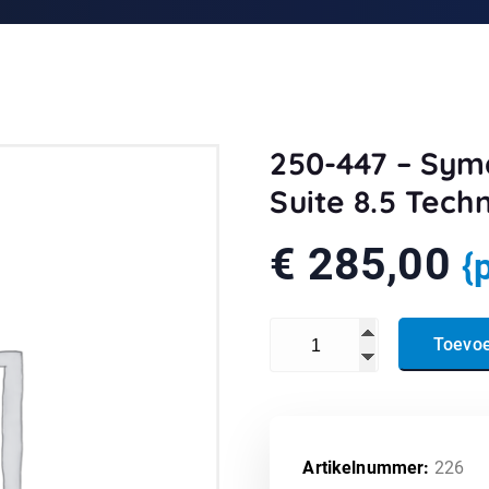
250-447 – Sym
Suite 8.5 Techn
€
285,00
{
250-447 - Symantec Client 
Toevo
Artikelnummer:
226