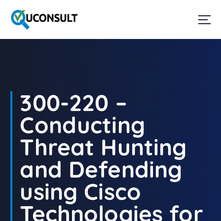
G
a
n
a
a
r
d
e
i
300-220 –
n
h
Conducting
o
u
Threat Hunting
d
and Defending
using Cisco
Technologies for