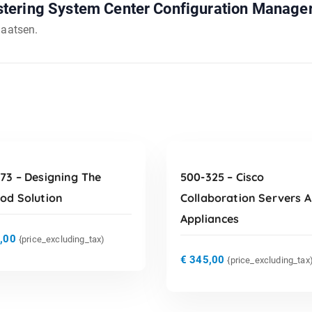
tering System Center Configuration Manager 
laatsen.
TOEVOEGEN AAN
TOEVOEGEN AAN
WINKELWAGEN
WINKELWAGEN
73 – Designing The
500-325 – Cisco
Pod Solution
Collaboration Servers 
Appliances
,00
{price_excluding_tax)
€
345,00
{price_excluding_tax