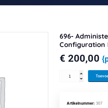
696- Administ
Configuration
€
200,00
{
696- Administering System 
Toevo
Artikelnummer:
307