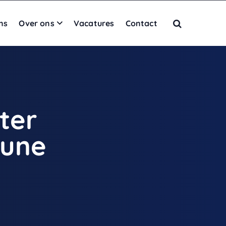
ns
Over ons
Vacatures
Contact
ter
tune