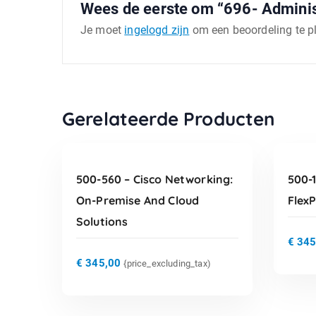
Wees de eerste om “696- Adminis
Je moet
ingelogd zijn
om een beoordeling te p
TOEVOEGEN AAN
Gerelateerde Producten
WINKELWAGEN
500-560 – Cisco Networking:
500-1
On-Premise And Cloud
Flex
Solutions
€
345
€
345,00
{price_excluding_tax)