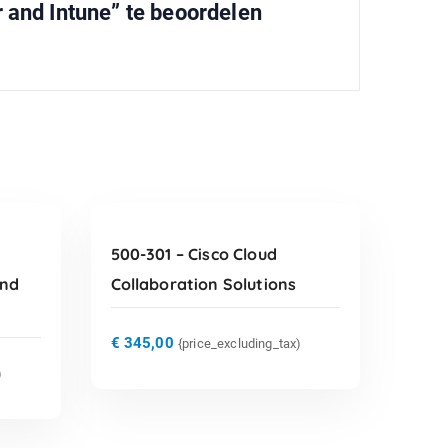
and Intune” te beoordelen
TOEVOEGEN AAN
WINKELWAGEN
500-301 – Cisco Cloud
And
Collaboration Solutions
€
345,00
{price_excluding_tax)
)