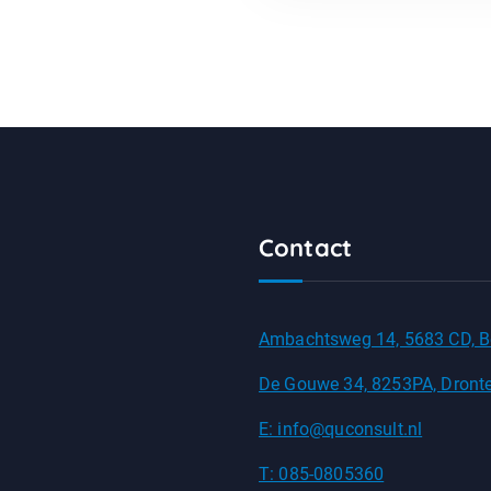
Contact
Ambachtsweg 14, 5683 CD, B
De Gouwe 34, 8253PA, Dront
E: info@quconsult.nl
T: 085-0805360