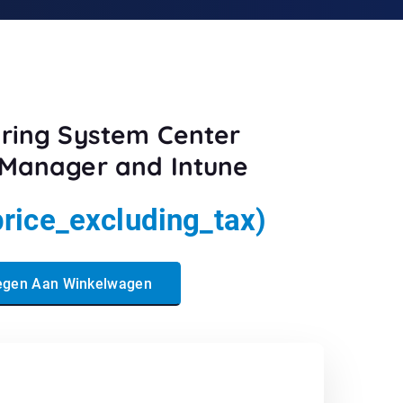
ering System Center
 Manager and Intune
price_excluding_tax)
Center Configuration Manager and Intune aantal
egen Aan Winkelwagen