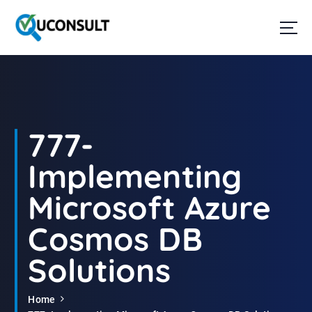
G
a
n
a
a
r
d
e
i
777-
n
h
Implementing
o
u
Microsoft Azure
d
Cosmos DB
Solutions
Home