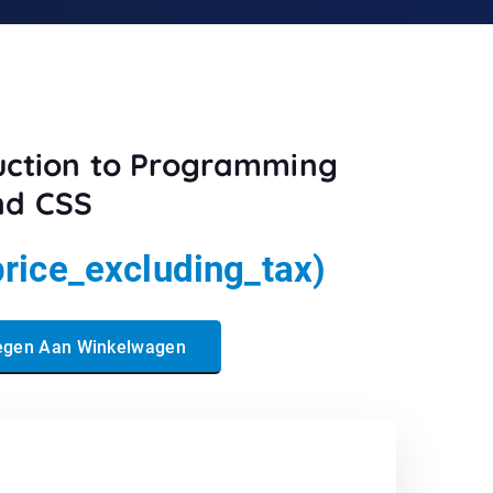
duction to Programming
nd CSS
price_excluding_tax)
rogramming Using HTML and CSS aantal
egen Aan Winkelwagen