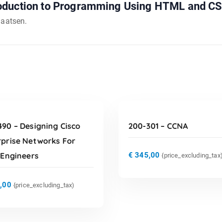
oduction to Programming Using HTML and CS
laatsen.
TOEVOEGEN AAN
TOEVOEGEN AAN
WINKELWAGEN
WINKELWAGEN
490 – Designing Cisco
200-301 – CCNA
rprise Networks For
 Engineers
€
345,00
{price_excluding_tax
,00
{price_excluding_tax)