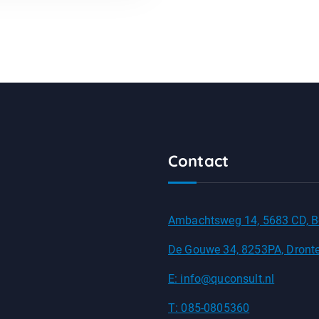
Contact
Ambachtsweg 14, 5683 CD, B
De Gouwe 34, 8253PA, Dront
E: info@quconsult.nl
T: 085-0805360