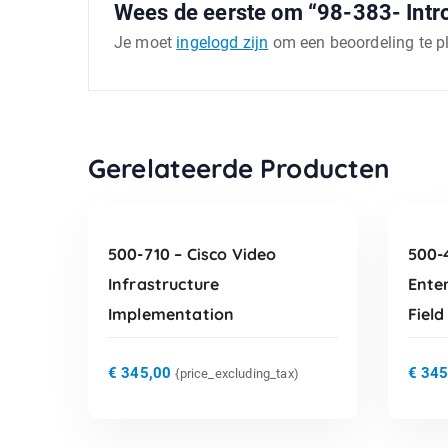
Wees de eerste om “98-383- Intr
Je moet
ingelogd zijn
om een beoordeling te p
TOEVOEGEN AAN
Gerelateerde Producten
WINKELWAGEN
500-710 – Cisco Video
500-
Infrastructure
Ente
Implementation
Field
€
345,00
€
345
{price_excluding_tax)