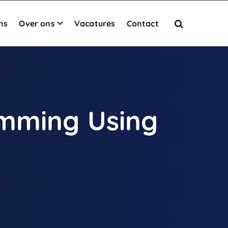
ns
Over ons
Vacatures
Contact
amming Using