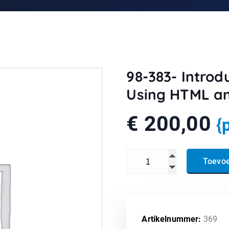
98-383- Intro
Using HTML a
€
200,00
{
98-383- Introduction to P
Toevo
Artikelnummer:
369