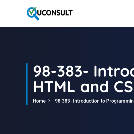
G
a
n
a
a
r
d
e
i
98-383- Intr
n
h
HTML and CS
o
u
d
Home
98-383- Introduction to Programm