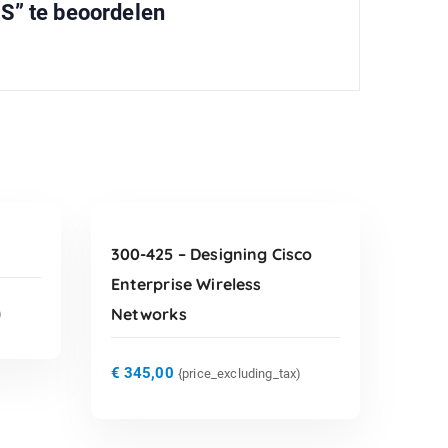
S” te beoordelen
TOEVOEGEN AAN
WINKELWAGEN
300-425 – Designing Cisco
Enterprise Wireless
Networks
)
€
345,00
{price_excluding_tax)